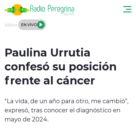
Click acá para ir directamente al contenido
SEÑAL
EN VIVO
Noticias Locales
Paulina Urrutia
Regionales
confesó su posición
Tendencias
frente al cáncer
Podcast
“La vida, de un año para otro, me cambió”,
Internacional
expresó, tras conocer el diagnóstico en
Deportes
mayo de 2024.
Entrevistas