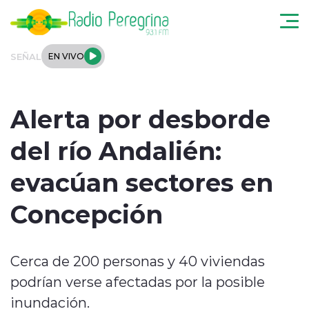
Click acá para ir directamente al contenido
SEÑAL
EN VIVO
Noticias Locales
Alerta por desborde
Regionales
del río Andalién:
Tendencias
evacúan sectores en
Podcast
Concepción
Internacional
Cerca de 200 personas y 40 viviendas
Deportes
podrían verse afectadas por la posible
Entrevistas
inundación.