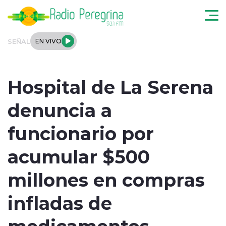
Click acá para ir directamente al contenido
SEÑAL
EN VIVO
Noticias Locales
Hospital de La Serena
Regionales
denuncia a
Tendencias
funcionario por
Podcast
acumular $500
Internacional
millones en compras
Deportes
infladas de
medicamentos
Entrevistas