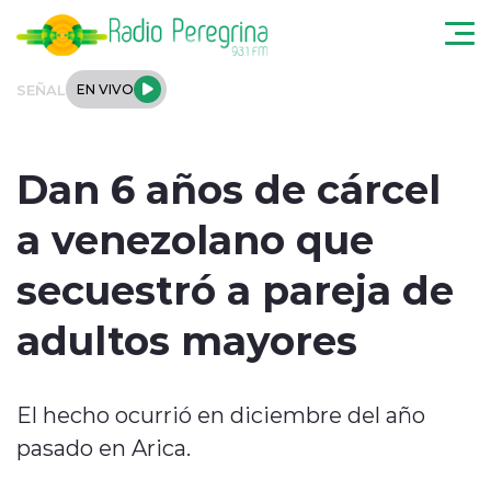
Click acá para ir directamente al contenido
SEÑAL
EN VIVO
Noticias Locales
Dan 6 años de cárcel
Regionales
a venezolano que
Tendencias
secuestró a pareja de
Podcast
adultos mayores
Internacional
El hecho ocurrió en diciembre del año
Deportes
pasado en Arica.
Entrevistas