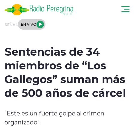
Click acá para ir directamente al contenido
SEÑAL
EN VIVO
Noticias Locales
Sentencias de 34
Regionales
miembros de “Los
Tendencias
Gallegos” suman más
Podcast
de 500 años de cárcel
Internacional
“Este es un fuerte golpe al crimen
Deportes
organizado”.
Entrevistas