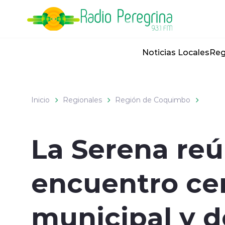
Click acá para ir directamente al contenido
Noticias Locales
Reg
Inicio
Regionales
Región de Coquimbo
La Serena reú
encuentro ce
municipal y d