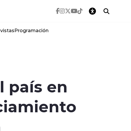
vistas
Programación
l país en
ciamiento
n