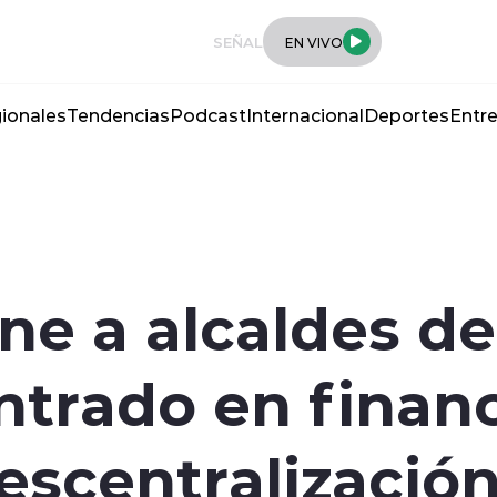
SEÑAL
EN VIVO
ionales
Tendencias
Podcast
Internacional
Deportes
Entre
ne a alcaldes de
ntrado en finan
escentralizació