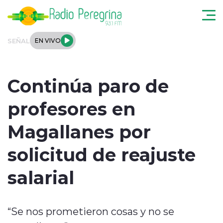
Click acá para ir directamente al contenido
SEÑAL
EN VIVO
Noticias Locales
Continúa paro de
Regionales
profesores en
Tendencias
Magallanes por
Podcast
solicitud de reajuste
Internacional
salarial
Deportes
“Se nos prometieron cosas y no se
Entrevistas