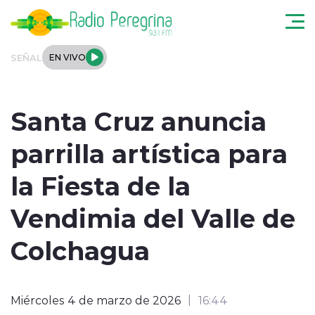
Click acá para ir directamente al contenido
SEÑAL
EN VIVO
Noticias Locales
Santa Cruz anuncia
Regionales
parrilla artística para
Tendencias
la Fiesta de la
Podcast
Vendimia del Valle de
Internacional
Colchagua
Deportes
Miércoles 4 de marzo de 2026
16:44
Entrevistas