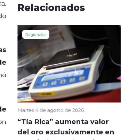
a.
Relacionados
do
Regionales
as
de
nó
de
Martes 4 de agosto de 2026
“Tía Rica” aumenta valor
on
del oro exclusivamente en