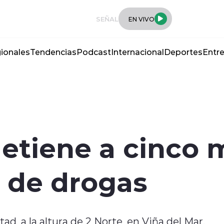
SEÑAL
EN VIVO
ionales
Tendencias
Podcast
Internacional
Deportes
Entre
etiene a cinco 
e de drogas
ad, a la altura de 2 Norte, en Viña del Mar.