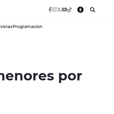
vistas
Programación
menores por