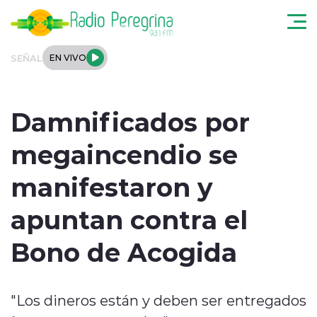
Click acá para ir directamente al contenido
SEÑAL
EN VIVO
Noticias Locales
Damnificados por
Regionales
megaincendio se
Tendencias
manifestaron y
Podcast
apuntan contra el
Internacional
Bono de Acogida
Deportes
"Los dineros están y deben ser entregados
Entrevistas