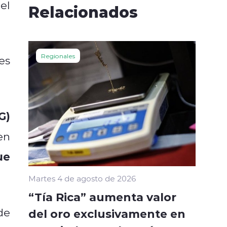
el
Relacionados
Regionales
es
G)
en
ue
Martes 4 de agosto de 2026
“Tía Rica” aumenta valor
de
del oro exclusivamente en