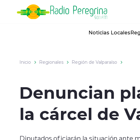
Click acá para ir directamente al contenido
Noticias Locales
Reg
Inicio
Regionales
Región de Valparaíso
Denuncian pla
la cárcel de V
Diputados oficiarán la situación ante mi