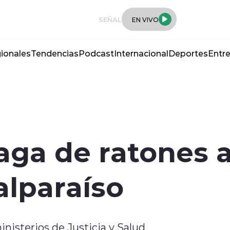
SEÑAL
EN VIVO
ionales
Tendencias
Podcast
Internacional
Deportes
Entre
ga de ratones al
alparaíso
nisterios de Justicia y Salud.