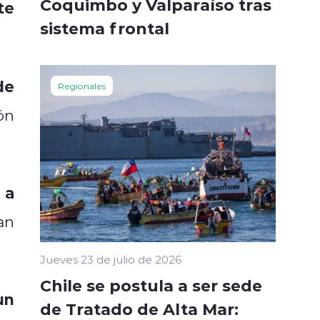
Coquimbo y Valparaíso tras
te
sistema frontal
de
Regionales
ón
 a
an
Jueves 23 de julio de 2026
Chile se postula a ser sede
un
de Tratado de Alta Mar: