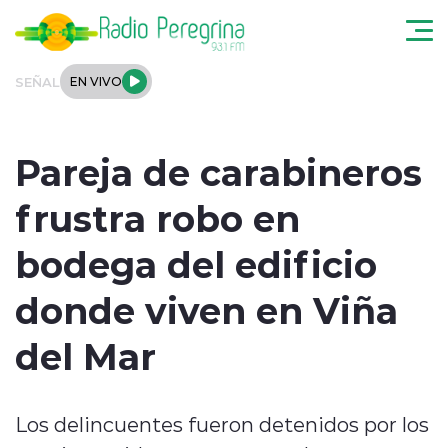
Click acá para ir directamente al contenido
SEÑAL
EN VIVO
Noticias Locales
Pareja de carabineros
Regionales
frustra robo en
Tendencias
bodega del edificio
Podcast
donde viven en Viña
Internacional
del Mar
Deportes
Los delincuentes fueron detenidos por los
Entrevistas