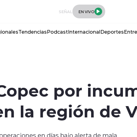
SEÑAL
EN VIVO
ionales
Tendencias
Podcast
Internacional
Deportes
Entre
Copec por incu
n la región de V
peraciones en días bajo alerta de mala