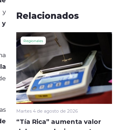
 y
Relacionados
 y
Regionales
ma
la
de
las
Martes 4 de agosto de 2026
de
“Tía Rica” aumenta valor