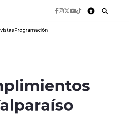
vistas
Programación
mplimientos
alparaíso