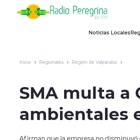
Click acá para ir directamente al contenido
Noticias Locales
Reg
Inicio
Regionales
Región de Valparaíso
SMA multa a 
ambientales e
Afirman que la empresa no disminuyó o