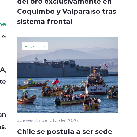
del oro exclusivamente en
Coquimbo y Valparaíso tras
sistema frontal
me
os
Regionales
MA
,
te
an
Jueves 23 de julio de 2026
as
.
Chile se postula a ser sede