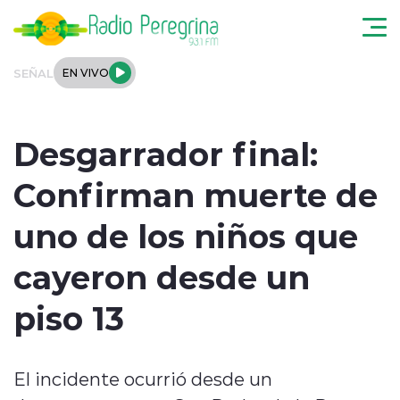
Click acá para ir directamente al contenido
SEÑAL
EN VIVO
Noticias Locales
Desgarrador final:
Regionales
Confirman muerte de
Tendencias
uno de los niños que
Podcast
cayeron desde un
Internacional
piso 13
Deportes
El incidente ocurrió desde un
Entrevistas