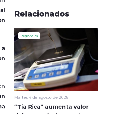
al
Relacionados
on
Regionales
 a
on
on
un
Martes 4 de agosto de 2026
na
“Tía Rica” aumenta valor