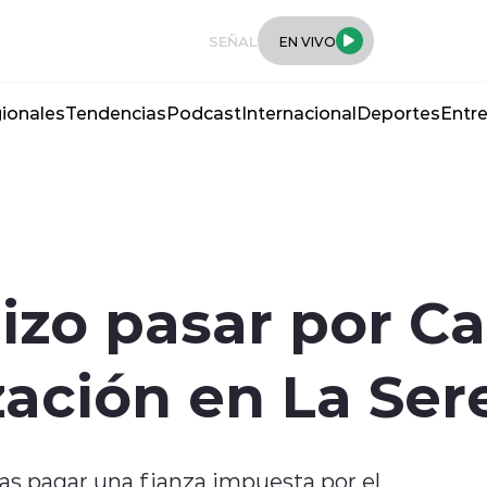
SEÑAL
EN VIVO
ionales
Tendencias
Podcast
Internacional
Deportes
Entre
izo pasar por Ca
ización en La Se
as pagar una fianza impuesta por el