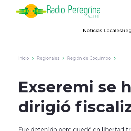
Click acá para ir directamente al contenido
Noticias Locales
Reg
Inicio
Regionales
Región de Coquimbo
Exseremi se h
dirigió fiscal
Fue detenido pero quedó en libertad tr