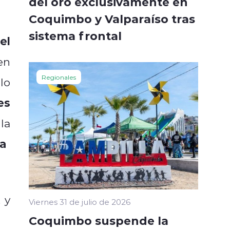
del oro exclusivamente en
Coquimbo y Valparaíso tras
sistema frontal
el
en
Regionales
lo
es
la
a
 y
Viernes 31 de julio de 2026
Coquimbo suspende la