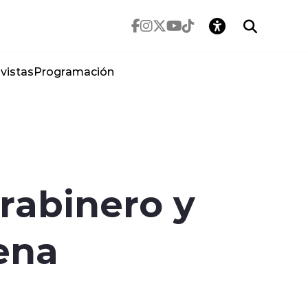
vistas
Programación
rabinero y
rena