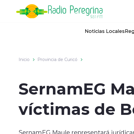
Click acá para ir directamente al contenido
Noticias Locales
Reg
Inicio
Provincia de Curicó
SernamEG Mau
víctimas de 
SernamEG Maule representará jurídic