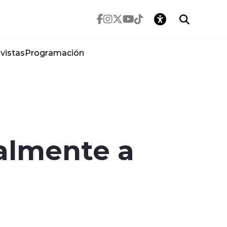
vistas
Programación
almente a