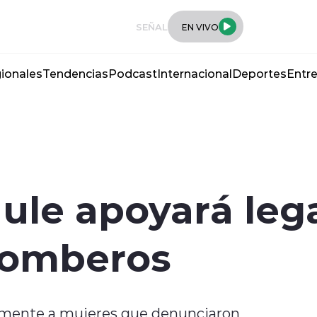
SEÑAL
EN VIVO
ionales
Tendencias
Podcast
Internacional
Deportes
Entre
le apoyará leg
Bomberos
amente a mujeres que denunciaron