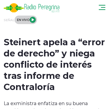
Click acá para ir directamente al contenido
SEÑAL
EN VIVO
Noticias Locales
Steinert apela a “error
Regionales
de derecho” y niega
Tendencias
conflicto de interés
Podcast
tras informe de
Internacional
Contraloría
Deportes
La exministra enfatiza en su buena
Entrevistas