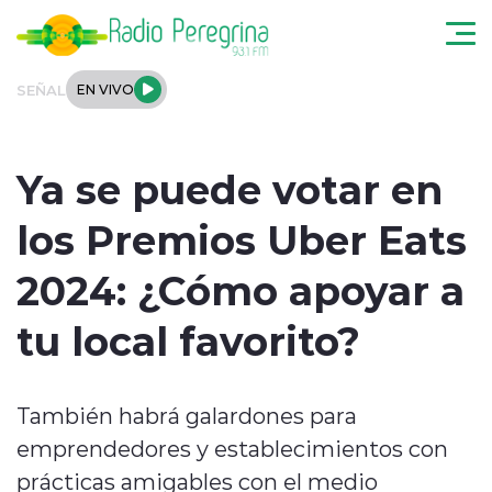
Click acá para ir directamente al contenido
SEÑAL
EN VIVO
Noticias Locales
Ya se puede votar en
Regionales
los Premios Uber Eats
Tendencias
2024: ¿Cómo apoyar a
Podcast
tu local favorito?
Internacional
También habrá galardones para
Deportes
emprendedores y establecimientos con
Entrevistas
prácticas amigables con el medio