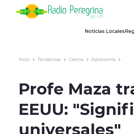
Click acá para ir directamente al contenido
Noticias Locales
Reg
Inicio
Tendencias
Ciencia
Astronomía
Profe Maza tr
EEUU: "Signif
universales"