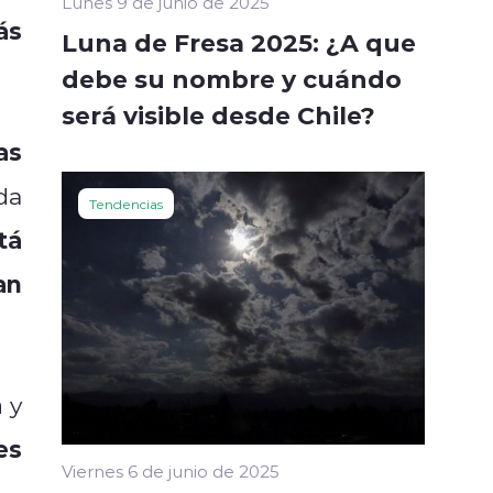
Lunes 9 de junio de 2025
ás
Luna de Fresa 2025: ¿A que
debe su nombre y cuándo
será visible desde Chile?
as
da
Tendencias
tá
an
a
y
es
Viernes 6 de junio de 2025