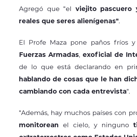
viejito pascuer
Agregó que "el
reales que seres alienígenas"
.
El Profe Maza pone paños fríos 
Fuerzas Armadas
exoficial de Int
,
de lo que está declarando en pri
hablando de cosas que le han dich
cambiando con cada entrevista
".
"Además, hay muchos países con p
monitorean
ti
el cielo, y ninguno
extraterrestres como Estados Uni