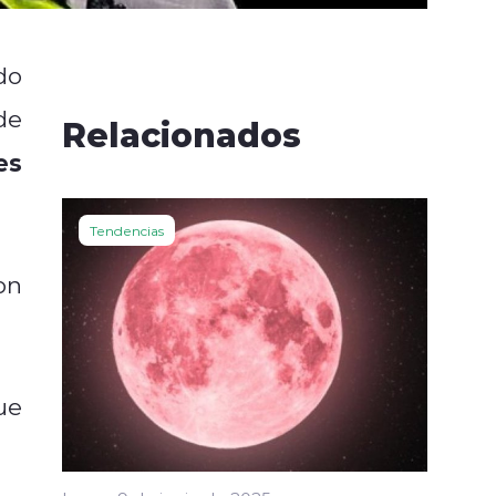
do
de
Relacionados
es
Tendencias
on
ue