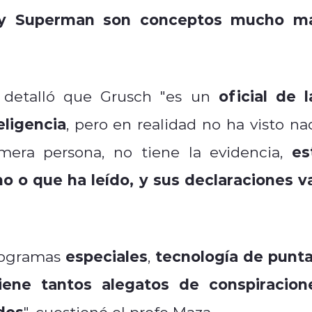
o y Superman son conceptos mucho m
oficial de l
y detalló que Grusch "es un
eligencia
, pero en realidad no ha visto na
es
mera persona, no tiene la evidencia,
o o que ha leído, y sus declaraciones v
especiales
tecnología de punt
rogramas
,
ene tantos alegatos de conspiracion
dos
", cuestionó el profe Maza.