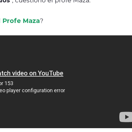
l Profe Maza
?