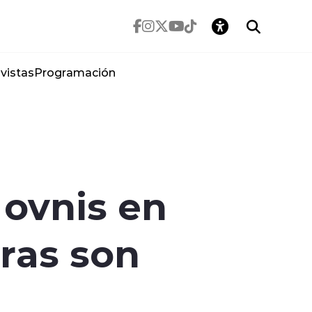
vistas
Programación
 ovnis en
eras son