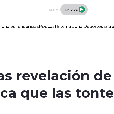
SEÑAL
EN VIVO
ionales
Tendencias
Podcast
Internacional
Deportes
Entre
as revelación de
ica que las tont