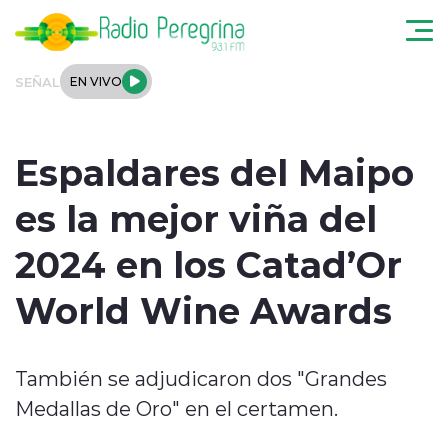
Click acá para ir directamente al contenido
SEÑAL
EN VIVO
Noticias Locales
Espaldares del Maipo
Regionales
es la mejor viña del
Tendencias
2024 en los Catad’Or
Podcast
World Wine Awards
Internacional
También se adjudicaron dos "Grandes
Deportes
Medallas de Oro" en el certamen.
Entrevistas