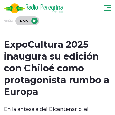
Click acá para ir directamente al contenido
SEÑAL
EN VIVO
Noticias Locales
ExpoCultura 2025
Regionales
inaugura su edición
Tendencias
con Chiloé como
Podcast
protagonista rumbo a
Internacional
Europa
Deportes
En la antesala del Bicentenario, el
Entrevistas