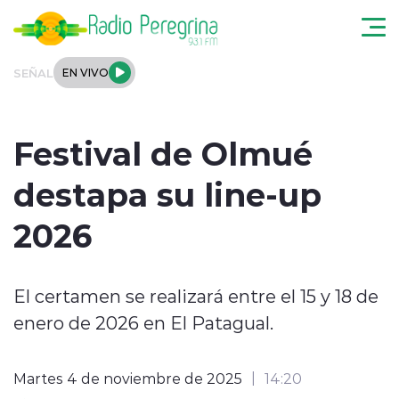
Click acá para ir directamente al contenido
SEÑAL
EN VIVO
Noticias Locales
Festival de Olmué
Regionales
destapa su line-up
Tendencias
2026
Podcast
El certamen se realizará entre el 15 y 18 de
Internacional
enero de 2026 en El Patagual.
Deportes
Martes 4 de noviembre de 2025
14:20
Entrevistas