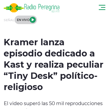
Click acá para ir directamente al contenido
SEÑAL
EN VIVO
Noticias Locales
Kramer lanza
Regionales
episodio dedicado a
Tendencias
Kast y realiza peculiar
Podcast
“Tiny Desk” político-
Internacional
religioso
Deportes
El video superó las 50 mil reproducciones
Entrevistas