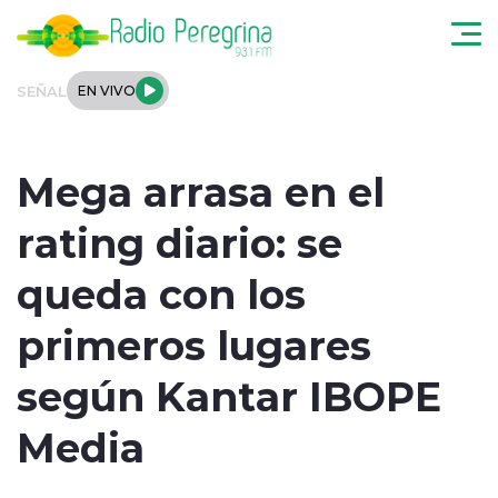
Click acá para ir directamente al contenido
SEÑAL
EN VIVO
Noticias Locales
Mega arrasa en el
Regionales
rating diario: se
Tendencias
queda con los
Podcast
primeros lugares
Internacional
según Kantar IBOPE
Deportes
Media
Entrevistas