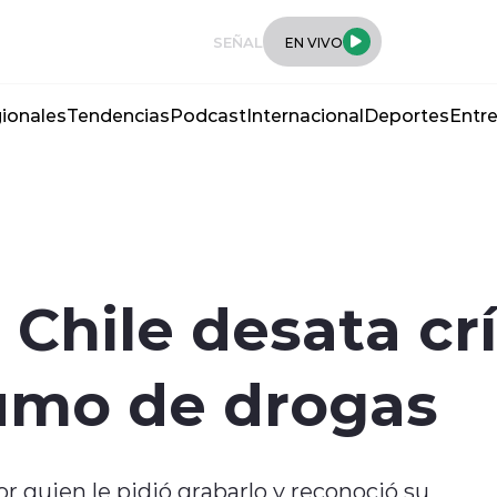
SEÑAL
EN VIVO
ionales
Tendencias
Podcast
Internacional
Deportes
Entre
 Chile desata crí
umo de drogas
r quien le pidió grabarlo y reconoció su