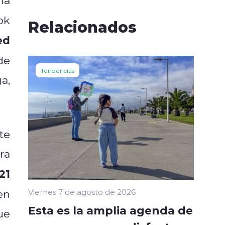
ok
Relacionados
ed
de
Tendencias
a,
te
ra
21
en
Viernes 7 de agosto de 2026
Esta es la amplia agenda de
ue