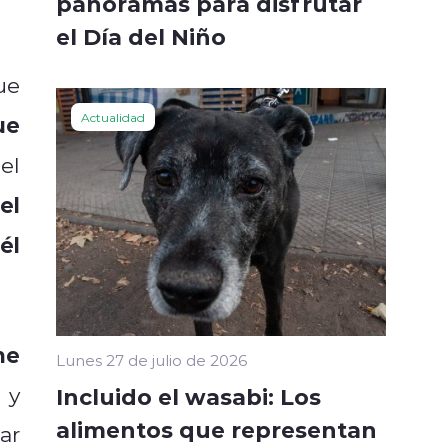
panoramas para disfrutar
el Día del Niño
ue
Actualidad
ue
el
el
él
me
Lunes 27 de julio de 2026
 y
Incluido el wasabi: Los
alimentos que representan
ar