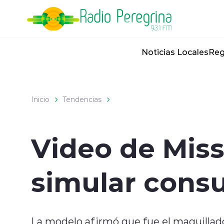
Click acá para ir directamente al contenido
Noticias Locales
Reg
Inicio
Tendencias
Video de Miss
simular cons
La modelo afirmó que fue el maquillado