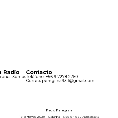
a Radio
Contacto
iénes Somos
Teléfono: +56 9 7278 2760
Correo: peregrina93.1@gmail.com
Radio Peregrina
Félix Hoyos 2039 - Calama - Región de Antofagasta