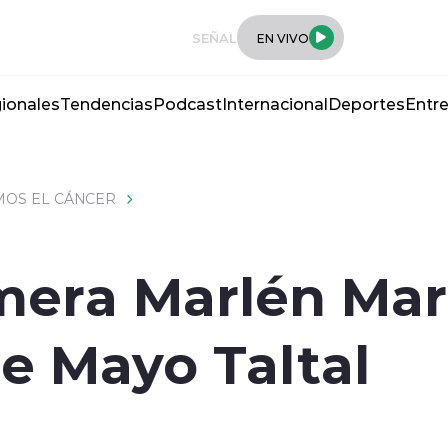
SEÑAL
EN VIVO
ionales
Tendencias
Podcast
Internacional
Deportes
Entre
IMOS EL CÁNCER
era Marlén Mart
de Mayo Taltal