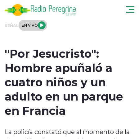
Click acá para ir directamente al contenido
SEÑAL
EN VIVO
Noticias Locales
"Por Jesucristo":
Regionales
Hombre apuñaló a
Tendencias
cuatro niños y un
Podcast
adulto en un parque
Internacional
en Francia
Deportes
La policía constató que al momento de la
Entrevistas