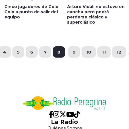
Cinco jugadores de Colo
Arturo Vidal: no estuvo en
Colo a punto de salir del
cancha pero podrá
equipo
perderse clásico y
superclásico
4
5
6
7
8
9
10
11
12
.
La Radio
Quiénes Somos