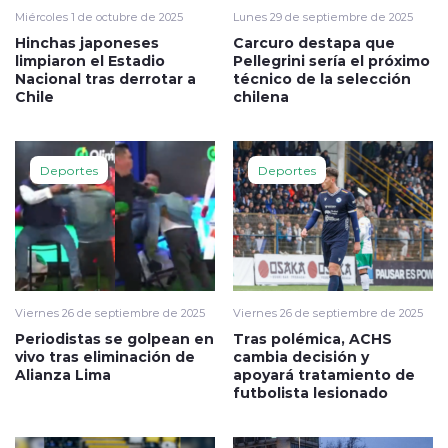
Miércoles 1 de octubre de 2025
Lunes 29 de septiembre de 2025
Hinchas japoneses
Carcuro destapa que
limpiaron el Estadio
Pellegrini sería el próximo
Nacional tras derrotar a
técnico de la selección
Chile
chilena
Deportes
Deportes
Viernes 26 de septiembre de 2025
Viernes 26 de septiembre de 2025
Periodistas se golpean en
Tras polémica, ACHS
vivo tras eliminación de
cambia decisión y
Alianza Lima
apoyará tratamiento de
futbolista lesionado