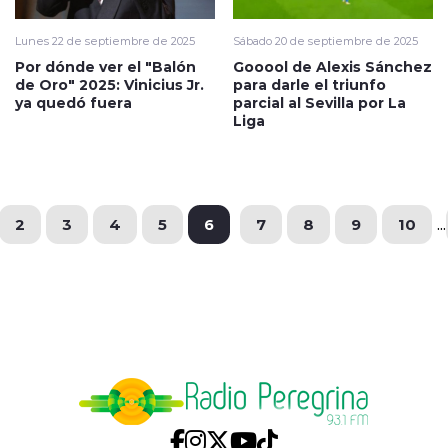
Lunes 22 de septiembre de 2025
Sábado 20 de septiembre de 2025
Por dónde ver el "Balón
Gooool de Alexis Sánchez
de Oro" 2025: Vinicius Jr.
para darle el triunfo
ya quedó fuera
parcial al Sevilla por La
Liga
2
3
4
5
6
7
8
9
10
...